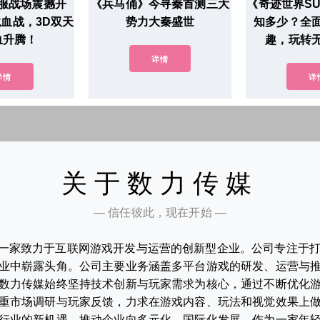
服战场震撼开
《兵马俑》今寻秦首测三大
《奇迹世界S
血战，3D双天
势力大秦盛世
知多少？全
血升腾！
趣，玩转
详情
详情
详
关于数力传媒
— 信任彼此，现在开始 —
一家致力于互联网游戏开发与运营的创新型企业。公司专注于
业中崭露头角。公司主要业务涵盖多平台游戏的研发、运营与
数力传媒始终坚持技术创新与玩家需求为核心，通过不断优化
重市场调研与玩家反馈，力求在游戏内容、玩法和视觉效果上
行业的新机遇，推动企业向多元化、国际化发展。作为一家年